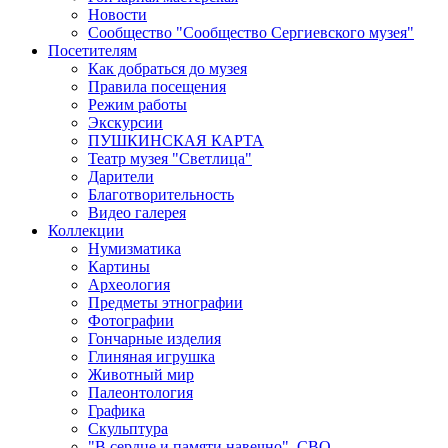
Новости
Сообщество "Сообщество Сергиевского музея"
Посетителям
Как добраться до музея
Правила посещения
Режим работы
Экскурсии
ПУШКИНСКАЯ КАРТА
Театр музея "Светлица"
Дарители
Благотворительность
Видео галерея
Коллекции
Нумизматика
Картины
Археология
Предметы этнографии
Фотографии
Гончарные изделия
Глиняная игрушка
Животный мир
Палеонтология
Графика
Скульптура
"В сердце и памяти навечно". СВО.