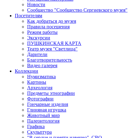
Новости
Сообщество "Сообщество Сергиевского музея"
Посетителям
Как добраться до музея
Правила посещения
Режим работы
Экскурсии
ПУШКИНСКАЯ КАРТА
Театр музея "Светлица"
Дарители
Благотворительность
Видео галерея
Коллекции
Нумизматика
Картины
Археология
Предметы этнографии
Фотографии
Гончарные изделия
Глиняная игрушка
Животный мир
Палеонтология
Графика
Скульптура
"В сердце и памяти навечно". СВО.