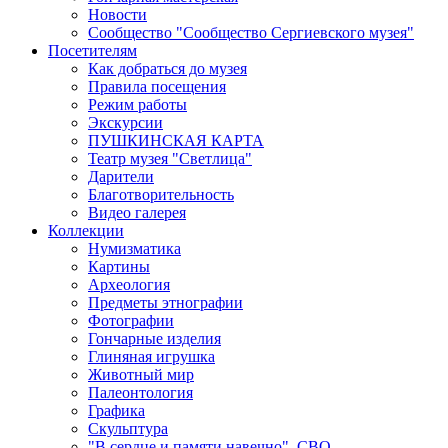
Новости
Сообщество "Сообщество Сергиевского музея"
Посетителям
Как добраться до музея
Правила посещения
Режим работы
Экскурсии
ПУШКИНСКАЯ КАРТА
Театр музея "Светлица"
Дарители
Благотворительность
Видео галерея
Коллекции
Нумизматика
Картины
Археология
Предметы этнографии
Фотографии
Гончарные изделия
Глиняная игрушка
Животный мир
Палеонтология
Графика
Скульптура
"В сердце и памяти навечно". СВО.