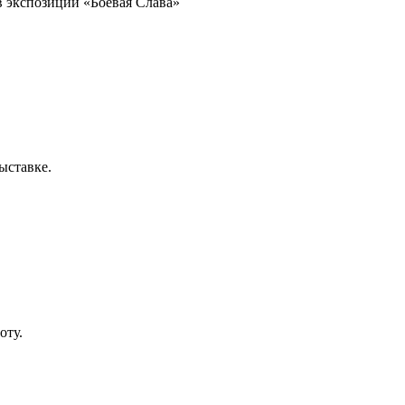
в экспозиции «Боевая Слава»
ыставке.
оту.