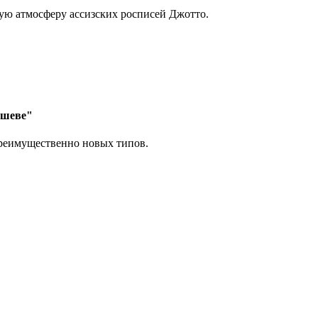
ую атмосферу ассизских росписей Джотто.
ышеве"
преимущественно новых типов.