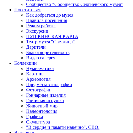
Сообщество "Сообщество Сергиевского музея"
Посетителям
Как добраться до музея
Правила посещения
Режим работы
Экскурсии
ПУШКИНСКАЯ КАРТА
Театр музея "Светлица"
Дарители
Благотворительность
Видео галерея
Коллекции
Нумизматика
Картины
Археология
Предметы этнографии
Фотографии
Гончарные изделия
Глиняная игрушка
Животный мир
Палеонтология
Графика
Скульптура
"В сердце и памяти навечно". СВО.
Выставки