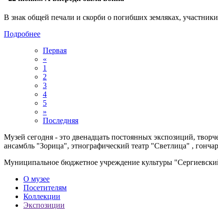
В знак общей печали и скорби о погибших земляках, участник
Подробнее
Первая
«
1
2
3
4
5
»
Последняя
Музей сегодня - это двенадцать постоянных экспозиций, творч
ансамбль "Зорица", этнографический театр "Светлица" , гонча
Муниципальное бюджетное учреждение культуры "Сергиевский
О музее
Посетителям
Коллекции
Экспозиции